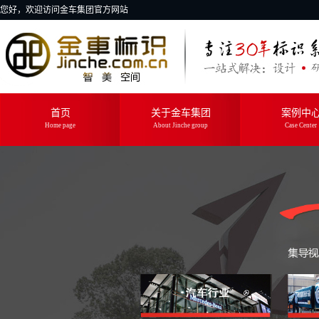
您好，欢迎访问金车集团官方网站
首页
关于金车集团
案例中
Home page
About Jinche group
Case Center