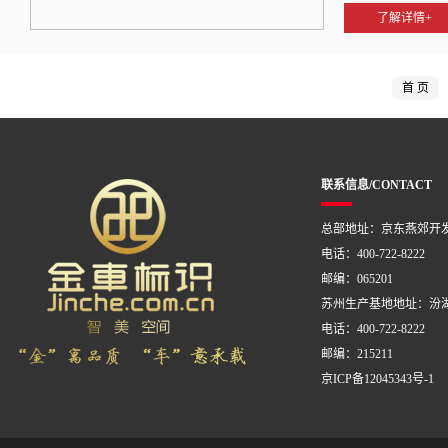
了解详情+
首 页
联系信息/CONTACT
总部地址：京东燕郊开
电话：400-722-8222
邮编：065201
苏州生产基地地址：汾湖
电话：400-722-8222
邮编：215211
京ICP备12045343号-1