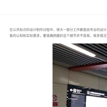
在公共标识的设计制作过程中，很大一部分工作都是由专业的设计
象的认知和实际需求，要准确把握好这个细节并不容易，很多情况