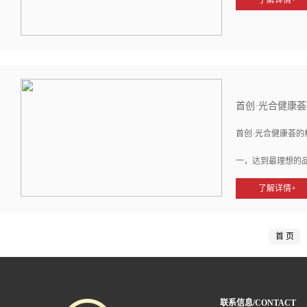
首创·光合健康
首创·光合健康荟
一，达到最理想的
了解详情+
首 页
联系信息/CONTACT